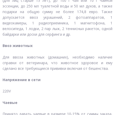
(для лиц старше 15 лет), до 100 г чая или 10 г чайной
эссенции, до 250 мл туалетной воды и 50 мл духов, а также
подарки на общую сумму не более 174,8 евро. Также
допускается ввоз украшений, 2 фотоаппаратов, 1
видеокамеры, 1 радиоприемника, 1 магнитофона, 1
велосипеда, 1 лодки, 2 пар лыж, 2 теннисных ракеток, одной
байдарки или доски для серфинга и др.
Ввоз животных
Для ввоза животных (домашних), необходимо наличие
справки от ветеринара, что животное здоровое и ему
сделано все требующиеся прививки включая от бешенства.
Напряжение в сети
220V
Чаевые
Принято давать чаевые в размере 10-15% от суммы заказа,