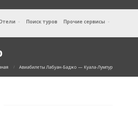
Отели
Поиск туров
Прочие сервисы
р
вная
Авиабилеты Лабуан-Баджо — Куала-Лумпур