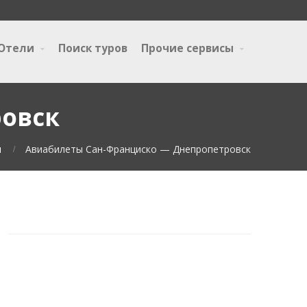
Отели
Поиск туров
Прочие сервисы
овск
я
Авиабилеты Сан-Франциско — Днепропетровск