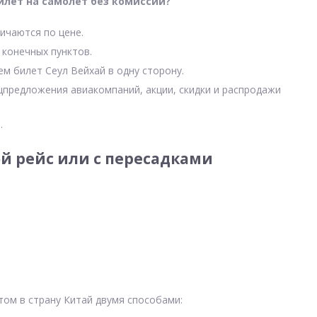
илет на самолет без комиссии?
ичаются по цене.
 конечных пунктов.
ем билет Сеул Вейхай в одну сторону.
цпредложения авиакомпаний, акции, скидки и распродажи
.
й рейс или с пересадками
том в страну Китай двумя способами: