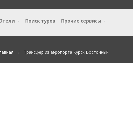
Отели
Поиск туров
Прочие сервисы
лавная
Трансфер из аэропорта Курск Восточный