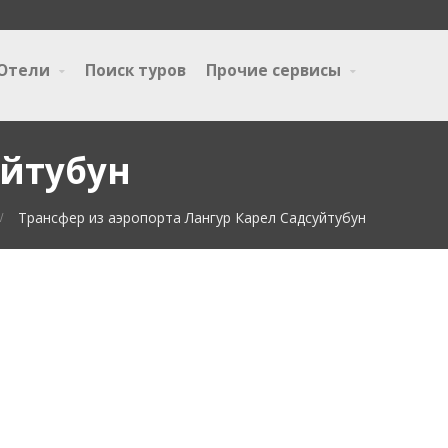
Отели
Поиск туров
Прочие сервисы
уйтубун
Трансфер из аэропорта Лангур Карел Садсуйтубун