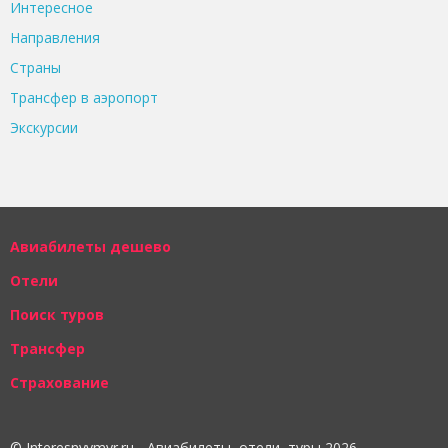
Интересное
Направления
Страны
Трансфер в аэропорт
Экскурсии
Авиабилеты дешево
Отели
Поиск туров
Трансфер
Страхование
© Interesnyymyr.ru - Авиабилеты, отели, туры 2026.