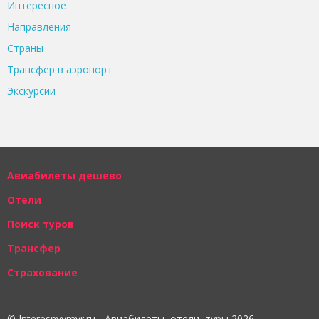
Интересное
Направления
Страны
Трансфер в аэропорт
Экскурсии
Авиабилеты дешево
Отели
Поиск туров
Трансфер
Страхование
© Interesnyymyr.ru - Авиабилеты, отели, туры 2026.