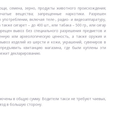
щи, семена, зерно, продукты животного происхождения;
вчатые вещества; запрещенные наркотики. Разрешен
употреблении, включая теле-, радио- и видеоаппаратуру,
акже сигарет – до 400 шт., или табака – 500 гр., или сигар
Запрещен вывоз без специального разрешения предметов и
енную или археологическую ценность, а также оружия и
вывоз изделий из шерсти и кожи, украшений, сувениров в
предъявить квитанцию магазина, где были куплены эти
длежит декларированию.
лючены в общую сумму. Водители такси не требуют чаевых,
езд в большую сторону.