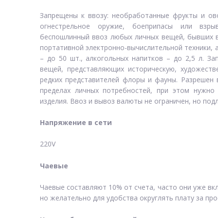
Запрещены к ввозу: необработанные фрукты и ово
огнестрельное оружие, боеприпасы или взры
беспошлинный ввоз любых личных вещей, бывших в 
портативной электронно-вычислительной техники, а т
– до 50 шт., алкогольных напитков – до 2,5 л. 
вещей, представляющих историческую, художеств
редких представителей флоры и фауны. Разрешен 
пределах личных потребностей, при этом нужно 
изделия. Ввоз и вывоз валюты не ограничен, но по
Напряжение в сети
220V
Чаевые
Чаевые составляют 10% от счета, часто они уже вк
но желательно для удобства округлять плату за про