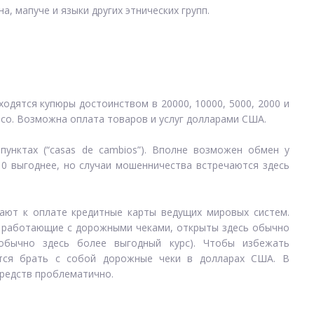
а, мапуче и языки других этнических групп.
ходятся купюры достоинством в 20000, 10000, 5000, 2000 и
 песо. Возможна оплата товаров и услуг долларами США.
унктах (“casas de cambios”). Вполне возможен обмен у
10 выгоднее, но случаи мошенничества встречаются здесь
мают к оплате кредитные карты ведущих мировых систем.
 работающие с дорожными чеками, открыты здесь обычно
обычно здесь более выгодный курс). Чтобы избежать
ется брать с собой дорожные чеки в долларах США. В
редств проблематично.