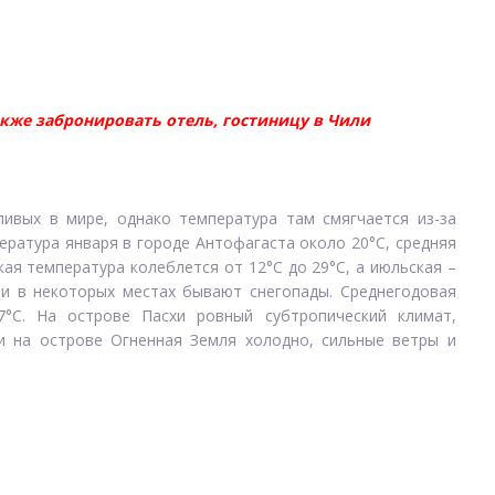
акже забронировать отель, гостиницу в Чили
ивых в мире, однако температура там смягчается из-за
ература января в городе Антофагаста около 20°C, средняя
кая температура колеблется от 12°C до 29°C, а июльская –
, и в некоторых местах бывают снегопады. Среднегодовая
7°C. На острове Пасхи ровный субтропический климат,
и на острове Огненная Земля холодно, сильные ветры и