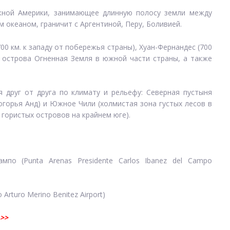
жной Америки, занимающее длинную полосу земли между
 океаном, граничит с Аргентиной, Перу, Боливией.
00 км. к западу от побережья страны), Хуан-Фернандес (700
о острова Огненная Земля в южной части страны, а также
я друг от друга по климату и рельефу: Северная пустыня
огорья Анд) и Южное Чили (холмистая зона густых лесов в
 гористых островов на крайнем юге).
по (Punta Arenas Presidente Carlos Ibanez del Campo
rturo Merino Benitez Airport)
>>