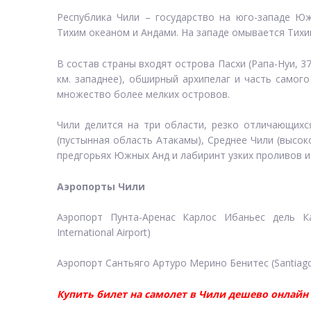
Республика Чили – государство на юго-западе Ю
Тихим океаном и Андами. На западе омывается Тихим
В состав страны входят острова Пасхи (Рапа-Нуи, 37
км. западнее), обширный архипелаг и часть самог
множество более мелких островов.
Чили делится на три области, резко отличающихс
(пустынная область Атакамы), Среднее Чили (высок
предгорьях Южных Анд и лабиринт узких проливов и
Аэропорты Чили
Аэропорт Пунта-Аренас Карлос Ибаньес дель Кам
International Airport)
Аэропорт Сантьяго Артуро Мерино Бенитес (Santiago A
Купить билет на самолет в Чили дешево онлайн 