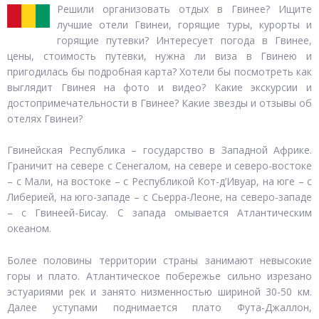
Решили организовать отдых в Гвинее? Ищите
лучшие отели Гвинеи, горящие туры, курорты и
горящие путевки? Интересует погода в Гвинее,
цены, стоимость путевки, нужна ли виза в Гвинею и
пригодилась бы подробная карта? Хотели бы посмотреть как
выглядит Гвинея на фото и видео? Какие экскурсии и
достопримечательности в Гвинее? Какие звезды и отзывы об
отелях Гвинеи?
Гвинейская Республика – государство в Западной Африке.
Граничит на севере с Сенегалом, на севере и северо-востоке
– с Мали, на востоке – с Республикой Кот-д’Ивуар, на юге – с
Либерией, на юго-западе – с Сьерра-Леоне, на северо-западе
– с Гвинеей-Бисау. С запада омывается Атлантическим
океаном.
Более половины территории страны занимают невысокие
горы и плато. Атлантическое побережье сильно изрезано
эстуариями рек и занято низменностью шириной 30-50 км.
Далее уступами поднимается плато Фута-Джаллон,