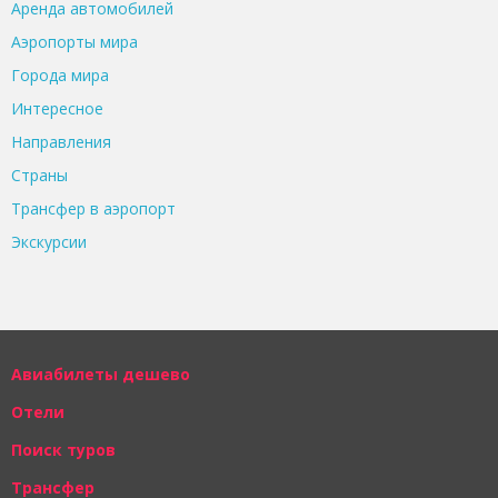
Аренда автомобилей
Аэропорты мира
Города мира
Интересное
Направления
Страны
Трансфер в аэропорт
Экскурсии
Авиабилеты дешево
Отели
Поиск туров
Трансфер