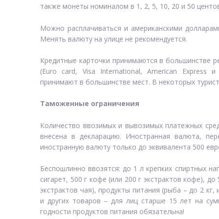
также монеты номиналом в 1, 2, 5, 10, 20 и 50 центов
Можно расплачиваться и американскими долларами
Менять валюту на улице не рекомендуется.
Кредитные карточки принимаются в большинстве ре
(Euro card, Visa International, American Express
принимают в большинстве мест. В некоторых туристс
Таможенные ограничения
Количество ввозимых и вывозимых платежных сред
внесена в декларацию. Иностранная валюта, пе
иностранную валюту только до эквивалента 500 евр
Беспошлинно ввозятся: до 1 л крепких спиртных нап
сигарет, 500 г кофе (или 200 г экстрактов кофе), до 5
экстрактов чая), продукты питания (рыба – до 2 кг,
и других товаров – для лиц старше 15 лет на сум
годности продуктов питания обязательна!