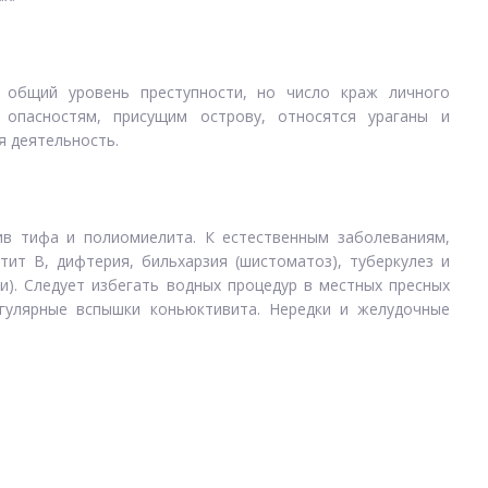
 общий уровень преступности, но число краж личного
 опасностям, присущим острову, относятся ураганы и
я деятельность.
ив тифа и полиомиелита. К естественным заболеваниям,
тит B, дифтерия, бильхарзия (шистоматоз), туберкулез и
и). Следует избегать водных процедур в местных пресных
гулярные вспышки коньюктивита. Нередки и желудочные