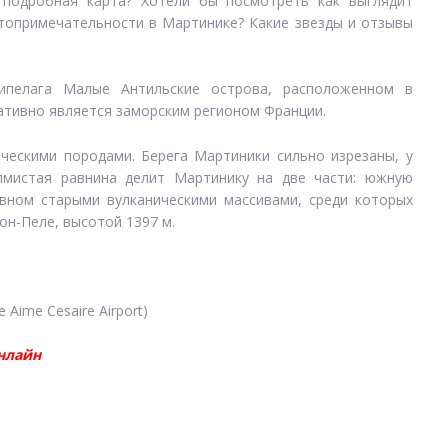
 подробная карта? Хотели бы посмотреть как выглядит
стопримечательности в Мартинике? Какие звезды и отзывы
ипелага Малые Антильские острова, расположенном в
ативно является заморским регионом Франции.
ческими породами. Берега Мартиники сильно изрезаны, у
лмистая равнина делит Мартинику на две части: южную
овном старыми вулканическими массивами, среди которых
н-Пеле, высотой 1397 м.
Aime Cesaire Airport)
нлайн