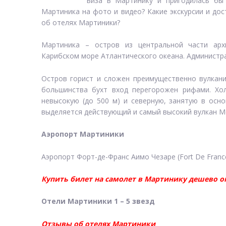
виза в Мартинику и пригодилась бы
Мартиника на фото и видео? Какие экскурсии и до
об отелях Мартиники?
Мартиника – остров из центральной части арх
Карибском море Атлантического океана. Администр
Остров горист и сложен преимущественно вулкани
большинства бухт вход перегорожен рифами. Хо
невысокую (до 500 м) и северную, занятую в осн
выделяется действующий и самый высокий вулкан Мо
Аэропорт Мартиники
Аэропорт Форт-де-Франс Аимо Чезаре (Fort De France 
Купить билет на самолет в Мартинику дешево о
Отели Мартиники 1 – 5 звезд
Отзывы об отелях Мартиники