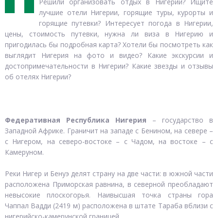
Решили организовать отдых в Нигерии? Ищите
лучшие отели Нигерии, горящие туры, курорты и
горящие путевки? Интересует погода в Нигерии,
цены, стоимость путевки, нужна ли виза в Нигерию и
пригодилась бы подробная карта? Хотели бы посмотреть как
выглядит Нигерия на фото и видео? Какие экскурсии и
достопримечательности в Нигерии? Какие звезды и отзывы
об отелях Нигерии?
Федеративная Республика Нигерия
– государство в
Западной Африке. Граничит на западе с Бенином, на севере –
с Нигером, на северо-востоке – с Чадом, на востоке – с
Камеруном.
Реки Нигер и Бенуэ делят страну на две части: в южной части
расположена Приморская равнина, в северной преобладают
невысокие плоскогорья. Наивысшая точка страны гора
Чаппал Вадди (2419 м) расположена в штате Тараба вблизи с
нигерийско-камерунской границей.