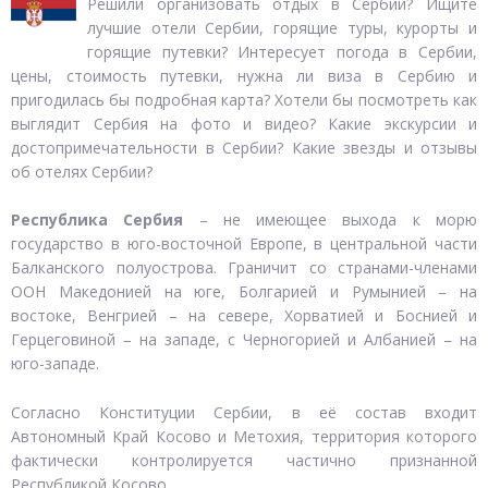
Решили организовать отдых в Сербии? Ищите
лучшие отели Сербии, горящие туры, курорты и
горящие путевки? Интересует погода в Сербии,
цены, стоимость путевки, нужна ли виза в Сербию и
пригодилась бы подробная карта? Хотели бы посмотреть как
выглядит Сербия на фото и видео? Какие экскурсии и
достопримечательности в Сербии? Какие звезды и отзывы
об отелях Сербии?
Республика Сербия
– не имеющее выхода к морю
государство в юго-восточной Европе, в центральной части
Балканского полуострова. Граничит со странами-членами
ООН Македонией на юге, Болгарией и Румынией – на
востоке, Венгрией – на севере, Хорватией и Боснией и
Герцеговиной – на западе, с Черногорией и Албанией – на
юго-западе.
Согласно Конституции Сербии, в её состав входит
Автономный Край Косово и Метохия, территория которого
фактически контролируется частично признанной
Республикой Косово.