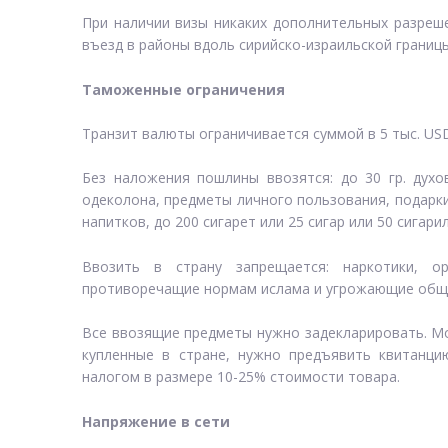
При наличии визы никаких дополнительных разреш
въезд в районы вдоль сирийско-израильской границы
Таможенные ограничения
Транзит валюты ограничивается суммой в 5 тыс. US
Без наложения пошлины ввозятся: до 30 гр. духов
одеколона, предметы личного пользования, подарки 
напитков, до 200 сигарет или 25 сигар или 50 сигарил
Ввозить в страну запрещается: наркотики, о
противоречащие нормам ислама и угрожающие обще
Все ввозящие предметы нужно задекларировать. Мо
купленные в стране, нужно предъявить квитанци
налогом в размере 10-25% стоимости товара.
Напряжение в сети