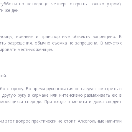
субботы по четверг (в четверг открыты только утром).
ти же дни.
дворцы, военные и транспортные объекты запрещено. В
сить разрешения, обычно съемка не запрещена. В мечетях
фировать местных женщин.
кой.
бо сторону. Во время рукопожатия не следует смотреть в
ь другую руку в кармане или интенсивно размахивать ею в
ь молящихся спереди. При входе в мечети и дома следует
ии этот вопрос практически не стоит. Алкогольные напитки