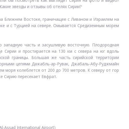
ели бы посмотреть как выглядит Сирия на фото и видео?
Какие звезды и отзывы об отелях Сирии?
на Ближнем Востоке, граничащее с Ливаном и Израилем на
токе и с Турцией на севере. Омывается Средиземным морем
ю западную часть и засушливую восточную. Плодородная
е Сирии и простирается на 130 км с севера на юг вдоль
ской границы. Большая же часть сирийской территории
орными цепями Дажабль-ар-Рувак, Джабаль-Абу-Руджмайн
м моря колеблется от 200 до 700 метров. К северу от гор
ке Сирию пересекает Евфрат.
-Assad International Airport)