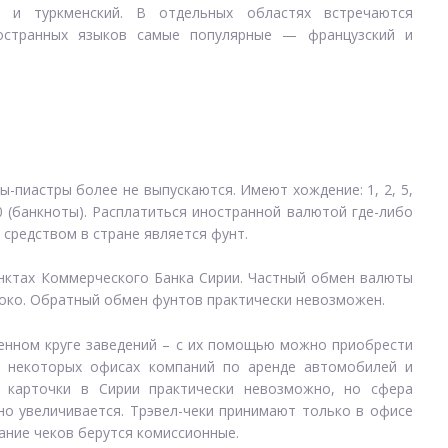
й) и туркменский. В отдельных областях встречаются
ностранных языков самые популярные — французский и
ы-пиастры более не выпускаются. Имеют хождение: 1, 2, 5,
1000 (банкноты). Расплатиться иностранной валютой где-либо
средством в стране является фунт.
нктах Коммерческого Банка Сирии. Частный обмен валюты
око. Обратный обмен фунтов практически невозможен.
енном круге заведений – с их помощью можно приобрести
 в некоторых офисах компаний по аренде автомобилей и
й карточки в Сирии практически невозможно, но сфера
о увеличивается. Трэвел-чеки принимают только в офисе
ание чеков берутся комиссионные.