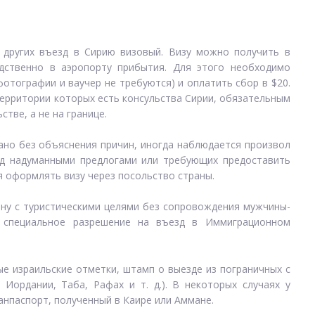
 других въезд в Сирию визовый. Визу можно получить в
дственно в аэропорту прибытия. Для этого необходимо
отографии и ваучер не требуются) и оплатить сбор в $20.
территории которых есть консульства Сирии, обязательным
тве, а не на границе.
ано без объяснения причин, иногда наблюдается произвол
од надуманными предлогами или требующих предоставить
 оформлять визу через посольство страны.
ану с туристическими целями без сопровождения мужчины-
ь специальное разрешение на въезд в Иммиграционном
е израильские отметки, штамп о выезде из пограничных с
 Иордании, Таба, Рафах и т. д.). В некоторых случаях у
нпаспорт, полученный в Каире или Аммане.