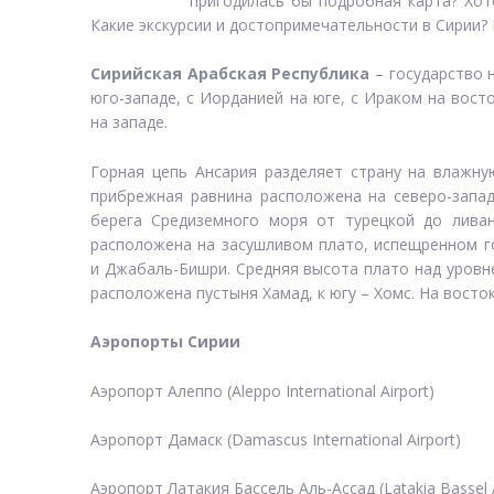
пригодилась бы подробная карта? Хот
Какие экскурсии и достопримечательности в Сирии? 
Сирийская Арабская Республика
– государство 
юго-западе, с Иорданией на юге, с Ираком на вос
на западе.
Горная цепь Ансария разделяет страну на влажну
прибрежная равнина расположена на северо-запад
берега Средиземного моря от турецкой до ливан
расположена на засушливом плато, испещренном г
и Джабаль-Бишри. Средняя высота плато над уровне
расположена пустыня Хамад, к югу – Хомс. На восто
Аэропорты Сирии
Аэропорт Алеппо (Aleppo International Airport)
Аэропорт Дамаск (Damascus International Airport)
Аэропорт Латакия Бассель Аль-Ассад (Latakia Bassel Al