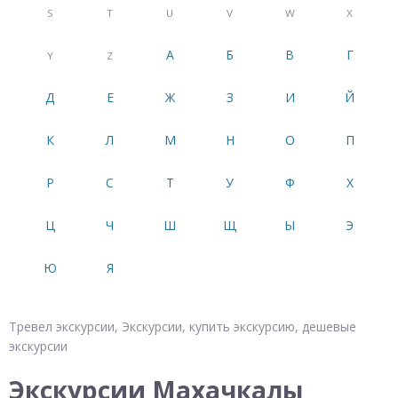
S
T
U
V
W
X
А
Б
В
Г
Y
Z
Д
Е
Ж
З
И
Й
К
Л
М
Н
О
П
Р
С
Т
У
Ф
Х
Ц
Ч
Ш
Щ
Ы
Э
Ю
Я
Тревел экскурсии, Экскурсии, купить экскурсию, дешевые
экскурсии
Экскурсии Махачкалы