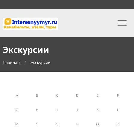
Экскурсии
Главная
Экскурсии
A
B
C
D
E
F
G
H
I
J
K
L
M
N
O
P
Q
R