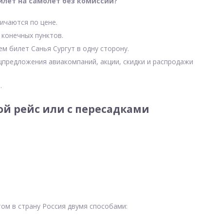
илет на самолет без комиссии?
ичаются по цене.
 конечных пунктов.
ем билет Санья Сургут в одну сторону.
цпредложения авиакомпаний, акции, скидки и распродажи
.
ой рейс или с пересадками
том в страну Россия двумя способами: