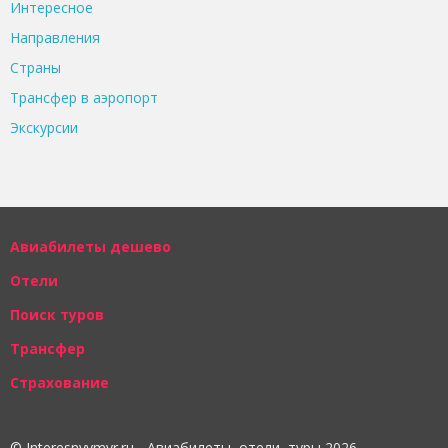
Интересное
Направления
Страны
Трансфер в аэропорт
Экскурсии
Авиабилеты дешево
Отели
Поиск туров
Трансфер
Страхование
© Interesnyymyr.ru - Авиабилеты, отели, туры 2026.