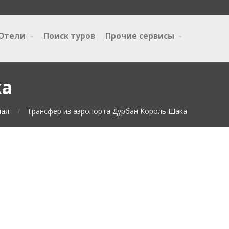
Отели
Поиск туров
Прочие сервисы
ка
ная
Трансфер из аэропорта Дурбан Король Шака