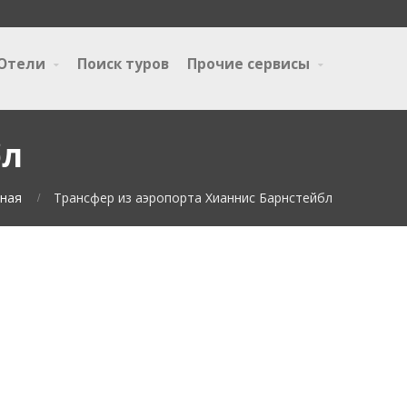
Отели
Поиск туров
Прочие сервисы
бл
ная
Трансфер из аэропорта Хианнис Барнстейбл