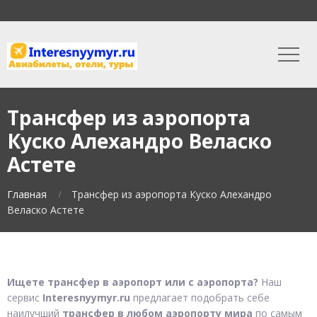
Трансфер из аэропорта
Куско Алехандро Веласко
Астете
Главная
Трансфер из аэропорта Куско Алехандро
Веласко Астете
Ищете трансфер в аэропорт или с аэропорта?
Наш
сервис
Interesnyymyr.ru
предлагает подобрать себе
наилучший
трансфер в любом аэропорту мира
по самым