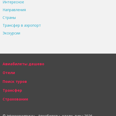
Интересное
Направления
Страны
Трансфер в аэропорт
Экскурсии
Авиабилеты дешево
Отели
Поиск туров
Трансфер
Страхование
© Interesnyymyr.ru - Авиабилеты, отели, туры 2026.