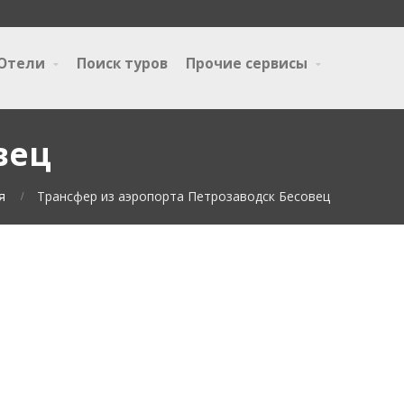
Отели
Поиск туров
Прочие сервисы
вец
я
Трансфер из аэропорта Петрозаводск Бесовец