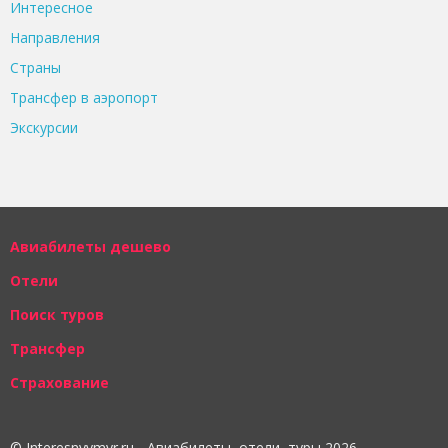
Интересное
Направления
Страны
Трансфер в аэропорт
Экскурсии
Авиабилеты дешево
Отели
Поиск туров
Трансфер
Страхование
© Interesnyymyr.ru - Авиабилеты, отели, туры 2026.